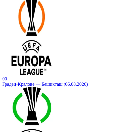
0
0
Градец-Кралове — Бешикташ (06.08.2026)