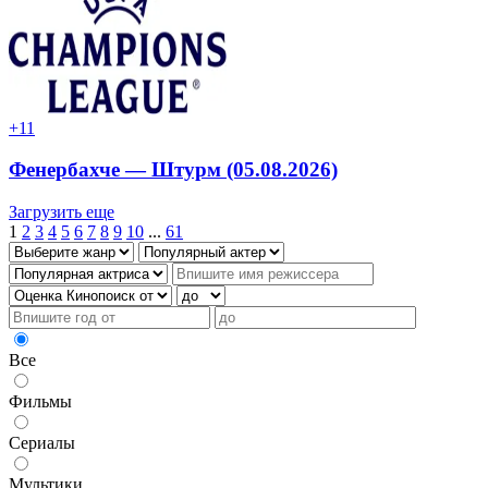
+1
1
Фенербахче — Штурм (05.08.2026)
Загрузить еще
1
2
3
4
5
6
7
8
9
10
...
61
Все
Фильмы
Сериалы
Мультики