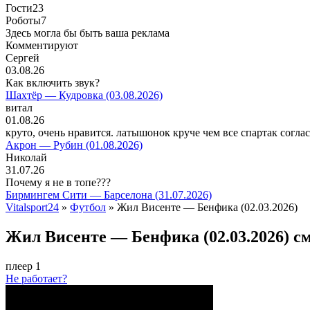
Гости
23
Роботы
7
Здесь могла бы быть ваша реклама
Комментируют
Сергей
03.08.26
Как включить звук?
Шахтёр — Кудровка (03.08.2026)
витал
01.08.26
круто, очень нравится. латышонок круче чем все спартак согла
Акрон — Рубин (01.08.2026)
Николай
31.07.26
Почему я не в топе???
Бирмингем Сити — Барселона (31.07.2026)
Vitalsport24
»
Футбол
» Жил Висенте — Бенфика (02.03.2026)
Жил Висенте — Бенфика (02.03.2026) с
плеер 1
Не работает?