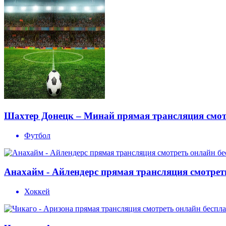
Шахтер Донецк – Минай прямая трансляция смотр
Футбол
Анахайм - Айлендерс прямая трансляция смотреть
Хоккей