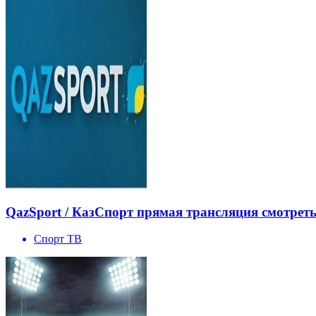
QazSport / КазСпорт прямая трансляция смотрет
Спорт ТВ