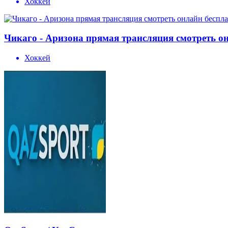
Хоккей
Чикаго - Аризона прямая трансляция смотреть он
Хоккей