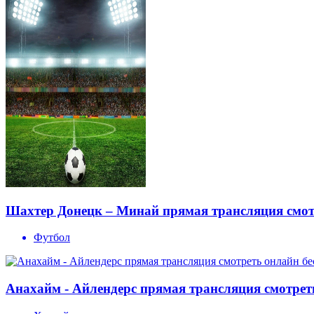
Шахтер Донецк – Минай прямая трансляция смотр
Футбол
Анахайм - Айлендерс прямая трансляция смотреть