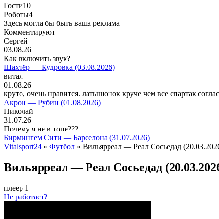
Гости
10
Роботы
4
Здесь могла бы быть ваша реклама
Комментируют
Сергей
03.08.26
Как включить звук?
Шахтёр — Кудровка (03.08.2026)
витал
01.08.26
круто, очень нравится. латышонок круче чем все спартак согла
Акрон — Рубин (01.08.2026)
Николай
31.07.26
Почему я не в топе???
Бирмингем Сити — Барселона (31.07.2026)
Vitalsport24
»
Футбол
» Вильярреал — Реал Сосьедад (20.03.202
Вильярреал — Реал Сосьедад (20.03.202
плеер 1
Не работает?