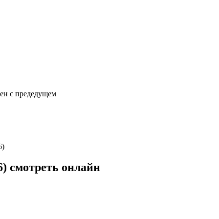
сен с предедущем
6)
6) смотреть онлайн