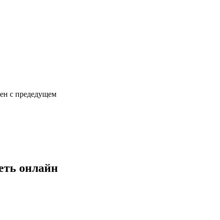
сен с предедущем
еть онлайн