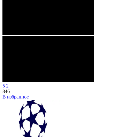
5
2
846
В избранное