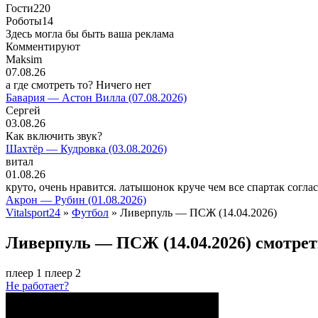
Гости
220
Роботы
14
Здесь могла бы быть ваша реклама
Комментируют
Maksim
07.08.26
а где смотреть то? Ничего нет
Бавария — Астон Вилла (07.08.2026)
Сергей
03.08.26
Как включить звук?
Шахтёр — Кудровка (03.08.2026)
витал
01.08.26
круто, очень нравится. латышонок круче чем все спартак согла
Акрон — Рубин (01.08.2026)
Vitalsport24
»
Футбол
» Ливерпуль — ПСЖ (14.04.2026)
Ливерпуль — ПСЖ (14.04.2026) смотрет
плеер 1
плеер 2
Не работает?