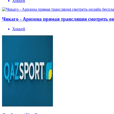
Хоккей
Чикаго - Аризона прямая трансляция смотреть он
Хоккей