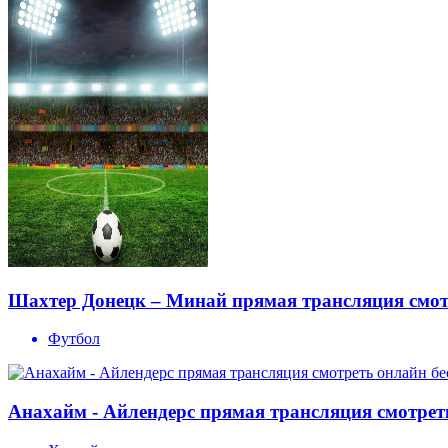
Шахтер Донецк – Минай прямая трансляция смотр
Футбол
Анахайм - Айлендерс прямая трансляция смотреть