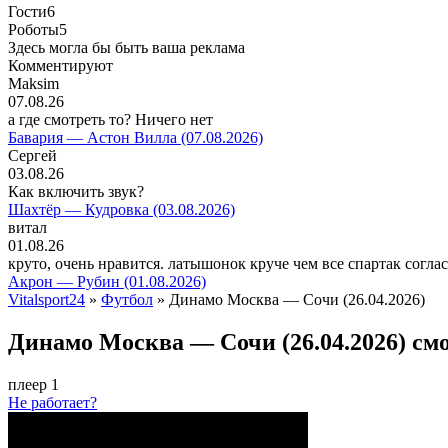
Гости
6
Роботы
5
Здесь могла бы быть ваша реклама
Комментируют
Maksim
07.08.26
а где смотреть то? Ничего нет
Бавария — Астон Вилла (07.08.2026)
Сергей
03.08.26
Как включить звук?
Шахтёр — Кудровка (03.08.2026)
витал
01.08.26
круто, очень нравится. латышонок круче чем все спартак согла
Акрон — Рубин (01.08.2026)
Vitalsport24
»
Футбол
» Динамо Москва — Сочи (26.04.2026)
Динамо Москва — Сочи (26.04.2026) см
плеер 1
Не работает?