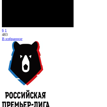
6
1
483
В избранное