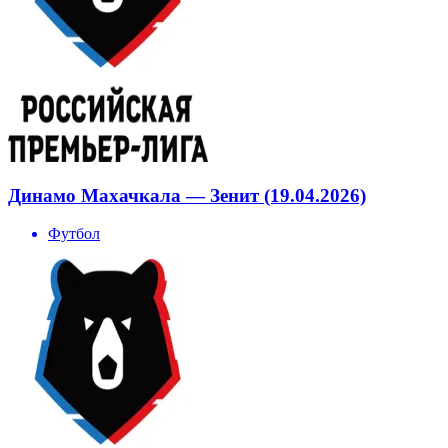
Динамо Махачкала — Зенит (19.04.2026)
Футбол