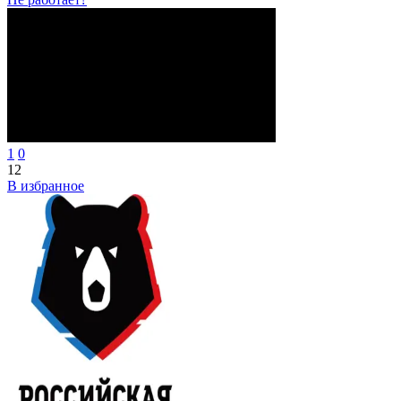
1
0
12
В избранное