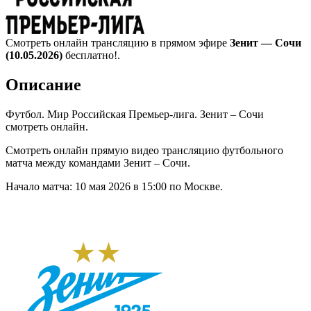
Смотреть онлайн трансляцию в прямом эфире
Зенит — Сочи
(10.05.2026)
бесплатно!.
Описание
Футбол. Мир Российская Премьер-лига. Зенит – Сочи
смотреть онлайн.
Смотреть онлайн прямую видео трансляцию футбольного
матча между командами Зенит – Сочи.
Начало матча: 10 мая 2026 в 15:00 по Москве.