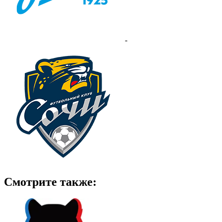
-
Смотрите также: