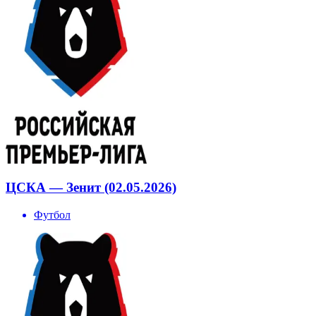
ЦСКА — Зенит (02.05.2026)
Футбол