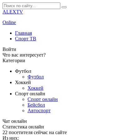
ALEXTV
Online
Главная
Спорт ТВ
Войти
Что вас интересует?
Категории
Футбол
Футбол
Хоккей
Хоккей
Спорт онлайн
Спорт онлайн
Бейсбол
Автоспорт
Чат онлайн
Cтатистика онлайн
22
посетителя сейчас на сайте
Из них: