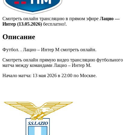
Смотреть онлайн трансляцию в прямом эфире
Лацио —
Интер (13.05.2026)
бесплатно!.
Описание
Футбол. . Лацио – Интер М смотреть онлайн.
Смотреть онлайн прямую видео трансляцию футбольного
матча между командами Лацио – Интер М.
Начало матча: 13 мая 2026 в 22:00 по Москве.