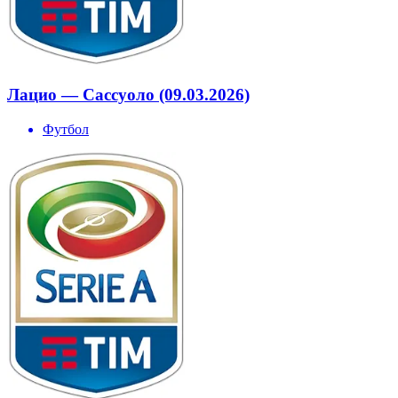
Лацио — Сассуоло (09.03.2026)
Футбол