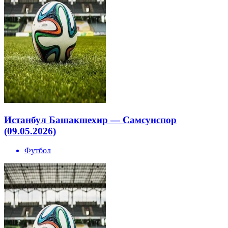
Истанбул Башакшехир — Самсунспор
(09.05.2026)
Футбол