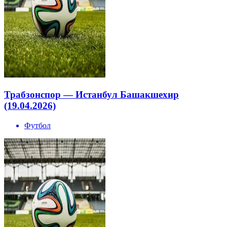
Трабзонспор — Истанбул Башакшехир
(19.04.2026)
Футбол