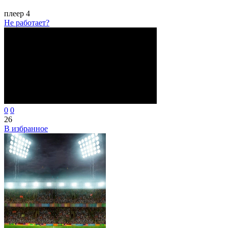
плеер 4
Не работает?
0
0
26
В избранное