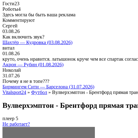
Гости
23
Роботы
4
Здесь могла бы быть ваша реклама
Комментируют
Сергей
03.08.26
Как включить звук?
Шахтёр — Кудровка (03.08.2026)
витал
01.08.26
круто, очень нравится. латышонок круче чем все спартак согла
Акрон — Рубин (01.08.2026)
Николай
31.07.26
Почему я не в топе???
Бирмингем Сити — Барселона (31.07.2026)
Vitalsport24
»
Футбол
» Вулверхэмптон - Брентфорд прямая тран
Вулверхэмптон - Брентфорд прямая тра
плеер 5
Не работает?