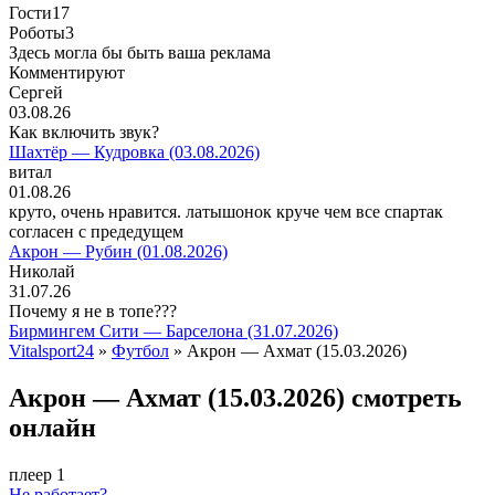
Гости
17
Роботы
3
Здесь могла бы быть ваша реклама
Комментируют
Сергей
03.08.26
Как включить звук?
Шахтёр — Кудровка (03.08.2026)
витал
01.08.26
круто, очень нравится. латышонок круче чем все спартак
согласен с предедущем
Акрон — Рубин (01.08.2026)
Николай
31.07.26
Почему я не в топе???
Бирмингем Сити — Барселона (31.07.2026)
Vitalsport24
»
Футбол
» Акрон — Ахмат (15.03.2026)
Акрон — Ахмат (15.03.2026) смотреть
онлайн
плеер 1
Не работает?