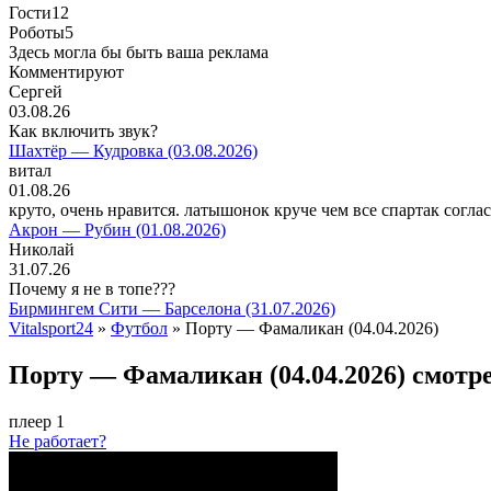
Гости
12
Роботы
5
Здесь могла бы быть ваша реклама
Комментируют
Сергей
03.08.26
Как включить звук?
Шахтёр — Кудровка (03.08.2026)
витал
01.08.26
круто, очень нравится. латышонок круче чем все спартак согла
Акрон — Рубин (01.08.2026)
Николай
31.07.26
Почему я не в топе???
Бирмингем Сити — Барселона (31.07.2026)
Vitalsport24
»
Футбол
» Порту — Фамаликан (04.04.2026)
Порту — Фамаликан (04.04.2026) смотр
плеер 1
Не работает?