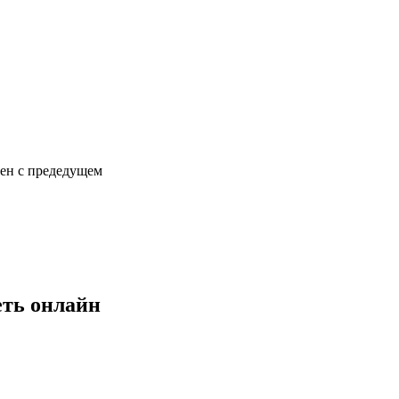
сен с предедущем
еть онлайн