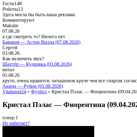
Гости
148
Роботы
13
Здесь могла бы быть ваша реклама
Комментируют
Maksim
07.08.26
а где смотреть то? Ничего нет
Бавария — Астон Вилла (07.08.2026)
Сергей
03.08.26
Как включить звук?
Шахтёр — Кудровка (03.08.2026)
витал
01.08.26
круто, очень нравится. латышонок круче чем все спартак согла
Акрон — Рубин (01.08.2026)
Vitalsport24
»
Футбол
» Кристал Пэлас — Фиорентина (09.04.20
Кристал Пэлас — Фиорентина (09.04.20
плеер 1
Не работает?