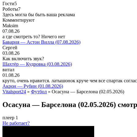
Гости
5
Роботы
7
Здесь могла бы быть ваша реклама
Комментируют
Maksim
07.08.26
а где смотреть то? Ничего нет
Бавария — Астон Вилла (07.08.2026)
Сергей
03.08.26
Как включить звук?
Шахтёр — Кудровка (03.08.2026)
витал
01.08.26
круто, очень нравится. латышонок круче чем все спартак согла
Акрон — Рубин (01.08.2026)
Vitalsport24
»
Футбол
» Осасуна — Барселона (02.05.2026)
Осасуна — Барселона (02.05.2026) смот
плеер 1
Не работает?