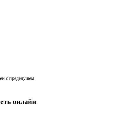
сен с предедущем
реть онлайн