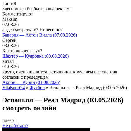
Гости
8
Здесь могла бы быть ваша реклама
Комментируют
Maksim
07.08.26
а где смотреть то? Ничего нет
Бавария — Астон Вилла (07.08.2026)
Сергей
03.08.26
Как включить звук?
Шахтёр — Кудровка (03.08.2026)
витал
01.08.26
круто, очень нравится. латышонок круче чем все спартак
согласен с предедущем
Акрон — Рубин (01.08.2026)
Vitalsport24
»
Футбол
» Эспаньол — Реал Мадрид (03.05.2026)
Эспаньол — Реал Мадрид (03.05.2026)
смотреть онлайн
плеер 1
Не работает?