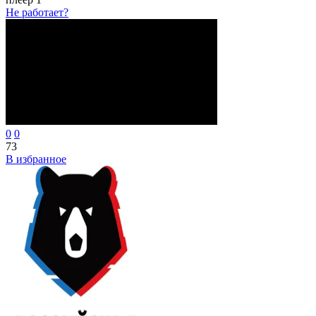
Не работает?
0
0
73
В избранное