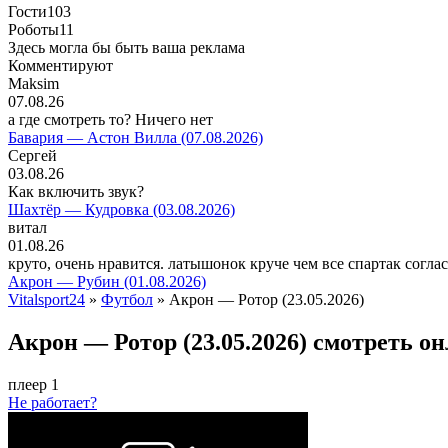
Гости
103
Роботы
11
Здесь могла бы быть ваша реклама
Комментируют
Maksim
07.08.26
а где смотреть то? Ничего нет
Бавария — Астон Вилла (07.08.2026)
Сергей
03.08.26
Как включить звук?
Шахтёр — Кудровка (03.08.2026)
витал
01.08.26
круто, очень нравится. латышонок круче чем все спартак согла
Акрон — Рубин (01.08.2026)
Vitalsport24
»
Футбол
» Акрон — Ротор (23.05.2026)
Акрон — Ротор (23.05.2026) смотреть о
плеер 1
Не работает?