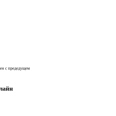
сен с предедущем
нлайн