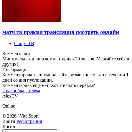
матч тв прямая трансляция смотреть онлайн
Спорт ТВ
Комментарии
Минимальная длина комментария - 20 знаков. Уважайте себя и
других!
Информация
Комментировать статьи на сайте возможно только в течении
1
дней со дня публикации.
Комментариев еще нет. Хотите быть первым?
Правообладателям
AlexTV
Online
© 2026 "VitalSport"
Войти
Регистрация
Логин: