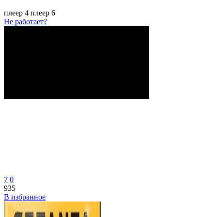
плеер 4
плеер 6
Не работает?
7
0
935
В избранное