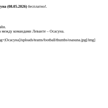
на (08.05.2026)
бесплатно!.
айн.
 между командами Леванте – Осасуна.
img=|Осасуна]/uploads/teams/football/thumbs/osasuna.jpg[/img]