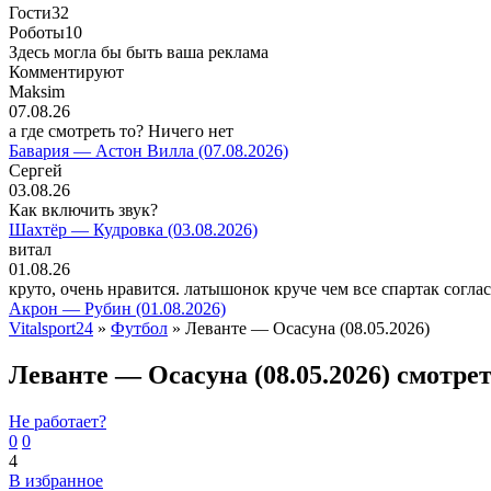
Гости
32
Роботы
10
Здесь могла бы быть ваша реклама
Комментируют
Maksim
07.08.26
а где смотреть то? Ничего нет
Бавария — Астон Вилла (07.08.2026)
Сергей
03.08.26
Как включить звук?
Шахтёр — Кудровка (03.08.2026)
витал
01.08.26
круто, очень нравится. латышонок круче чем все спартак согла
Акрон — Рубин (01.08.2026)
Vitalsport24
»
Футбол
» Леванте — Осасуна (08.05.2026)
Леванте — Осасуна (08.05.2026) смотре
Не работает?
0
0
4
В избранное