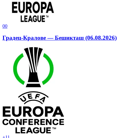
0
0
Градец-Кралове — Бешикташ (06.08.2026)
+1
1