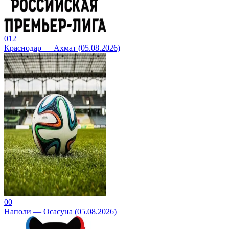
0
12
Краснодар — Ахмат (05.08.2026)
0
0
Наполи — Осасуна (05.08.2026)