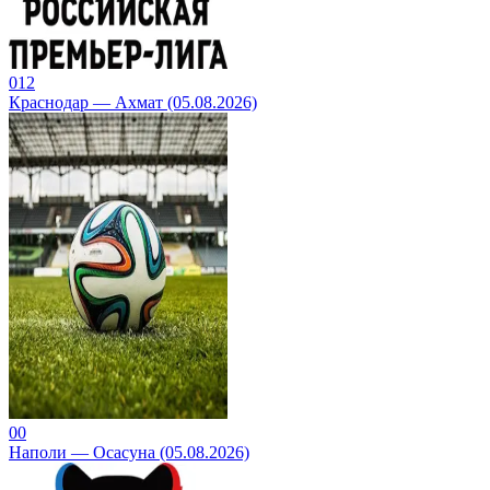
0
12
Краснодар — Ахмат (05.08.2026)
0
0
Наполи — Осасуна (05.08.2026)