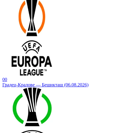
0
0
Градец-Кралове — Бешикташ (06.08.2026)